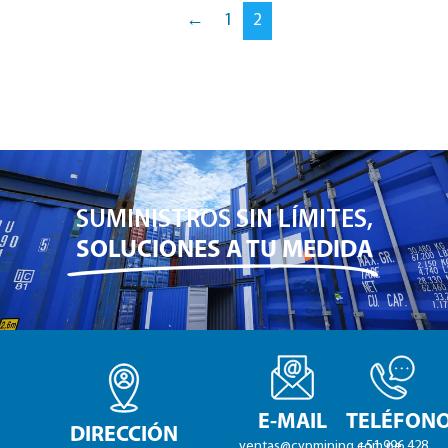
←
1
2
SUMINISTROS SIN LÍMITES,
SOLUCIONES A TU MEDIDA
E-MAIL
TELÉFON
DIRECCIÓN
ventas@cypmining.com.pe
+51 996 428