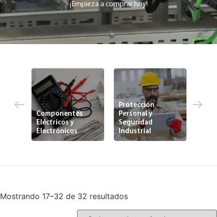
¡Empieza a comprar hoy!
Protección
Componentes
Personal y
Eléctricos y
Seguridad
Ferr
zed
Electrónicos
Industrial
Indu
Mostrando 17–32 de 32 resultados