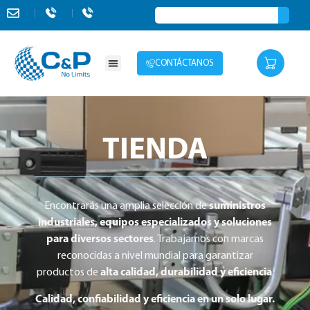
CONTÁCTANOS
TIENDA
Encontrarás una amplia selección de
suministros
industriales, equipos especializados y soluciones
para diversos sectores
. Trabajamos con marcas
reconocidas a nivel mundial para garantizar
productos de
alta calidad, durabilidad y eficiencia
.
Calidad, confiabilidad y eficiencia en un solo lugar.