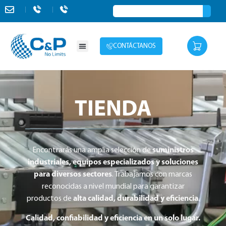
CONTÁCTANOS
TIENDA
Encontrarás una amplia selección de
suministros
industriales, equipos especializados y soluciones
para diversos sectores
. Trabajamos con marcas
reconocidas a nivel mundial para garantizar
productos de
alta calidad, durabilidad y eficiencia
.
Calidad, confiabilidad y eficiencia en un solo lugar.