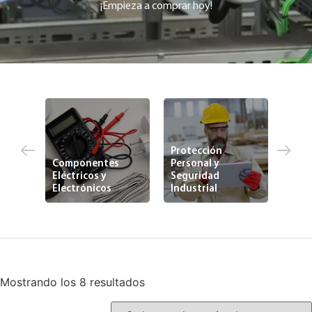
¡Empieza a comprar hoy!
Protección
Componentes
Personal y
Eléctricos y
Seguridad
Ferr
zed
Electrónicos
Industrial
Indu
Mostrando los 8 resultados