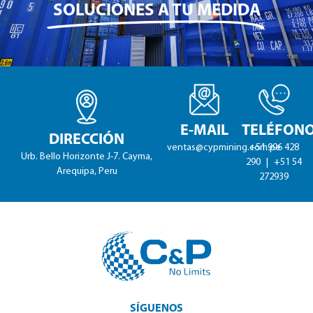
SOLUCIONES A TU MEDIDA
E-MAIL
TELÉFON
DIRECCIÓN
ventas@cypmining.com.pe
+51 996 428
Urb. Bello Horizonte J-7. Cayma,
290
|
+51 54
Arequipa, Peru
272939
SÍGUENOS