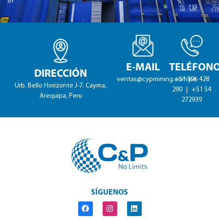
E-MAIL
TELÉFON
DIRECCIÓN
ventas@cypmining.com.pe
+51 996 428
Urb. Bello Horizonte J-7. Cayma,
290
|
+51 54
Arequipa, Peru
272939
SÍGUENOS